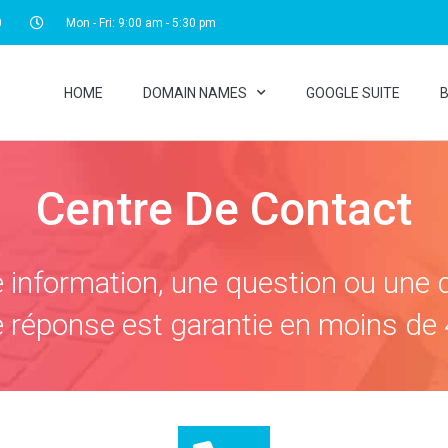
0
Mon - Fri: 9:00 am - 5:30 pm
HOME
DOMAIN NAMES
GOOGLE SUITE
B
Centre De Contact
e information, une question ou une 
 réponse est garantie en moins de