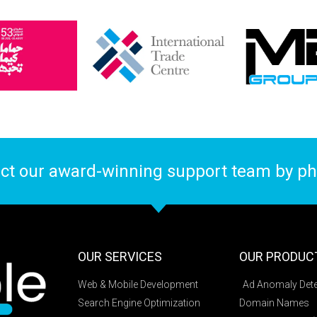
ct our award-winning support team by pho
OUR SERVICES
OUR PRODUC
Web & Mobile Development
Ad Anomaly Dete
Search Engine Optimization
Domain Names