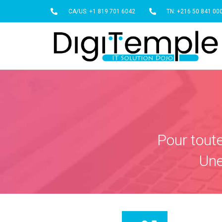
CA/US: +1 819 701 6042
TN: +216 50 841 00
Pour tout
Une