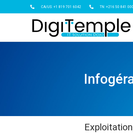
CA/US: +1 819 701 6042
TN: +216 50 841 00
Infogér
Exploitatio