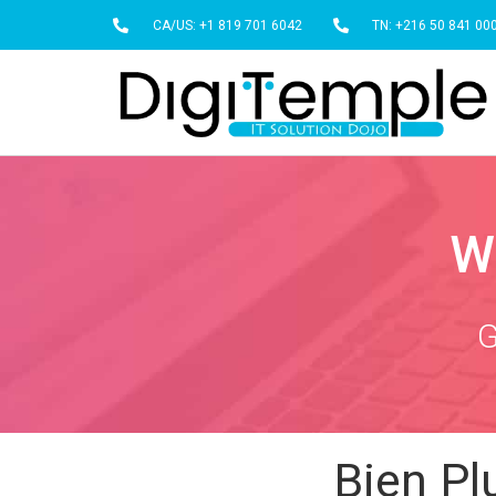
CA/US: +1 819 701 6042
TN: +216 50 841 00
W
G
Bien Pl