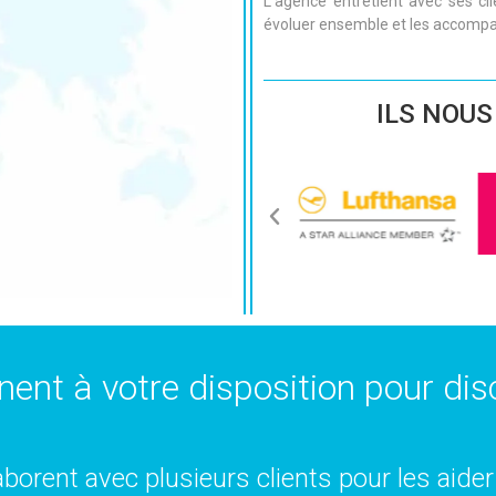
L’agence entretient avec ses cl
évoluer ensemble et les accompag
ILS NOUS
nent à votre disposition pour disc
borent avec plusieurs clients pour les aider 