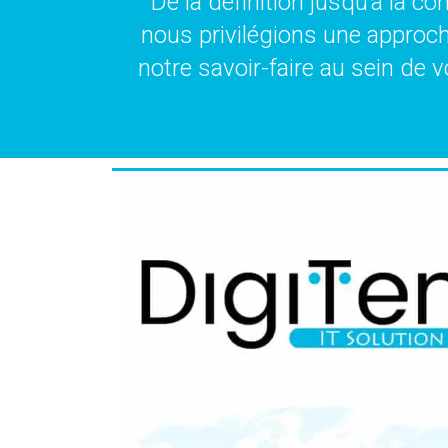
De la définition jusqu’à la 
nous privilégions une approche
notre savoir-faire au sein de 