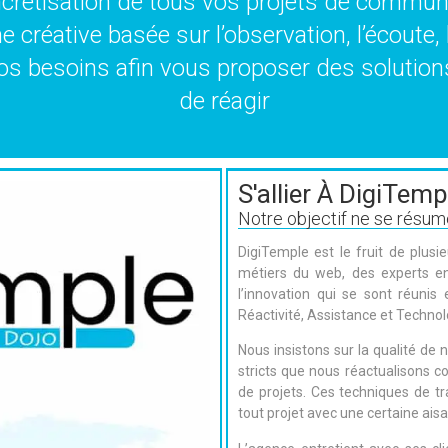
concrétisation de tous vos projets de commu
 créative basée sur l’observation, l’écoute, l
vos besoins afin vous proposer des solutions 
de réagir
S'allier À DigiTemp
Notre objectif ne se résume
DigiTemple est le fruit de plus
métiers du web, des experts en
l’innovation qui se sont réunis
Réactivité, Assistance et Technol
Nous insistons sur la qualité de n
stricts que nous réactualisons c
de projets. Ces techniques de 
tout projet avec une certaine ais