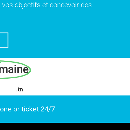
e vos objectifs et concevoir des
maine
.tn
ne or ticket 24/7