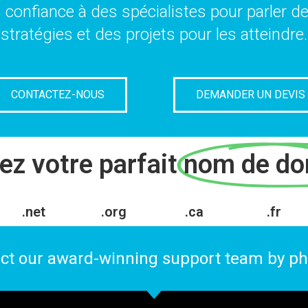
es confiance à des spécialistes pour parler d
stratégies et des projets pour les atteindre.
CONTACTEZ-NOUS
DEMANDER UN DEVIS
ez votre parfait
nom de do
.net
.org
.ca
.fr
ct our award-winning support team by pho