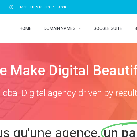
0
Mon - Fri: 9:00 am - 5:30 pm
HOME
DOMAIN NAMES
GOOGLE SUITE
B
e Make Digital Beautif
lobal Digital agency driven by resul
us qu'une agence,
un pa