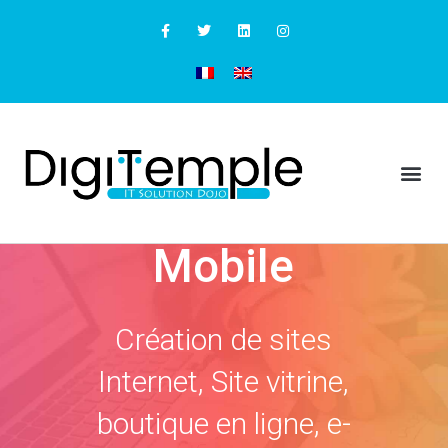
Développement
Web &
Mobile
Création de sites
Internet, Site vitrine,
boutique en ligne, e-