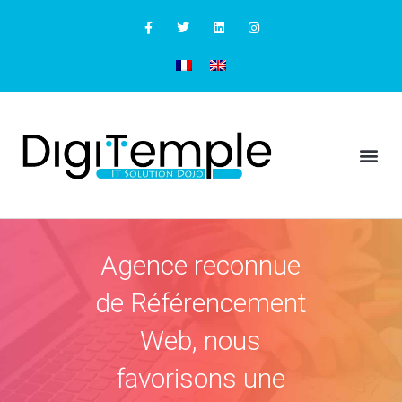
Référencement
Web
Agence reconnue
de Référencement
Web, nous
favorisons une