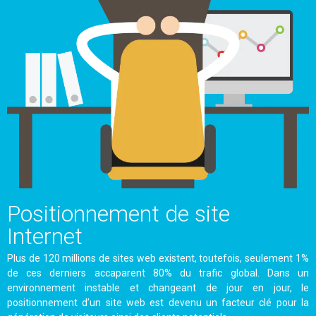
Positionnement de site
Internet
Plus de 120 millions de sites web existent, toutefois, seulement 1%
de ces derniers accaparent 80% du trafic global. Dans un
environnement instable et changeant de jour en jour, le
positionnement d’un site web est devenu un facteur clé pour la