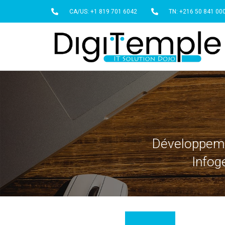
CA/US: +1 819 701 6042
TN: +216 50 841 00
Développemen
Infog