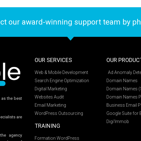
ct our award-winning support team by pho
OUR SERVICES
OUR PRODUC
Web & Mobile Development
Ad Anomaly Dete
Search Engine Optimization
Domain Names
Digital Marketing
Domain Names (S
Websites Audit
Domain Names Pr
 as the best
Email Marketing
Business Email P
WordPress Outsourcing
Google Suite for
ecialists are
Digi'Immob
TRAINING
 the agency
Formation WordPress