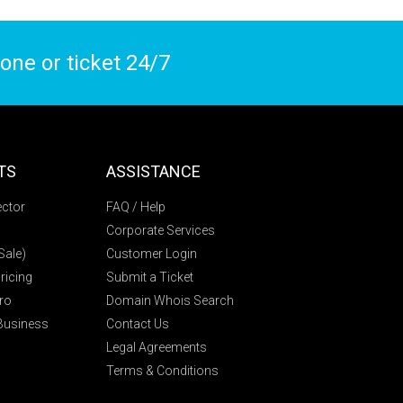
ne or ticket 24/7
TS
ASSISTANCE
ctor
FAQ / Help
Corporate Services
ale)
Customer Login
icing
Submit a Ticket
ro
Domain Whois Search
 Business
Contact Us
Legal Agreements
Terms & Conditions