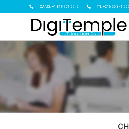
CA/US: +1 819 701 6042
TN: +216 50 841 00
CH