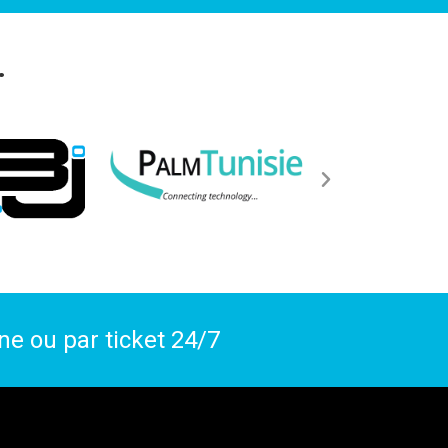
.
one ou par
ticket
24/7