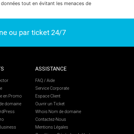
s données tout en évitant les menaces de
one ou par
ticket
24/7
TS
ASSISTANCE
ctor
FAQ / Aide
e
Service Corporate
e en Promo
Espace Client
 de domaine
Ouvrir un Ticket
rdPress
Whois Nom de domaine
ro
Contactez-Nous
 Business
Mentions Légales