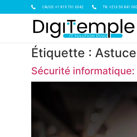
CA/US: +1 819 701 6042
TN: +216 50 841 00
Étiquette :
Astuce
Sécurité informatique: 